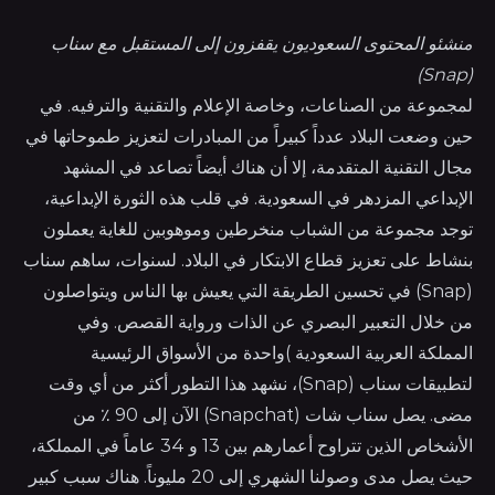
منشئو المحتوى السعوديون يقفزون إلى المستقبل مع سناب
(Snap)
لمجموعة من الصناعات، وخاصة الإعلام والتقنية والترفيه. في
حين وضعت البلاد عدداً كبيراً من المبادرات لتعزيز طموحاتها في
مجال التقنية المتقدمة، إلا أن هناك أيضاً تصاعد في المشهد
الإبداعي المزدهر في السعودية. في قلب هذه الثورة الإبداعية،
توجد مجموعة من الشباب منخرطين وموهوبين للغاية يعملون
بنشاط على تعزيز قطاع الابتكار في البلاد. لسنوات، ساهم سناب
(Snap) في تحسين الطريقة التي يعيش بها الناس ويتواصلون
من خلال التعبير البصري عن الذات ورواية القصص. وفي
المملكة العربية السعودية )واحدة من الأسواق الرئيسية
لتطبيقات سناب (Snap)، نشهد هذا التطور أكثر من أي وقت
مضى. يصل سناب شات (Snapchat) الآن إلى 90 ٪ من
الأشخاص الذين تتراوح أعمارهم بين 13 و 34 عاماً في المملكة،
حيث يصل مدى وصولنا الشهري إلى 20 مليوناً. هناك سبب كبير