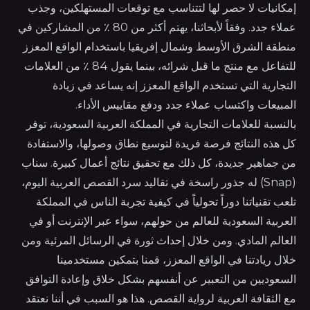
إمكانيات لا حصر لها لتتناسب مع توقعات المستهلكين، وجذب
عملاء جدد. وفقاً لأبحاثنا، يهتم أكثر من 80 ٪ من المشاركين في
منطقة الشرق الأوسط وشمال إفريقيا باستخدام الواقع المعزز
للتفاعل مع منتج ما قبل شرائه، بينما يقول 84 ٪ من العلامات
التجارية التي تستخدم الواقع المعزز إنه يساعد في زيادة
المبيعات واكتساب عملاء جدد ودفع مقاييس الأداء.
بالنسبة للعلامات التجارية في المملكة العربية السعودية، توفر
كل هذه النتائج فرصة فريدة لتوسيع نطاق وصولها، والاستفادة
من جماهير جديدة، كل ذلك مع تحقيق نتائج أعمال كبيرة. سناب
(Snap) له جذور راسخة في تقاليد سرد القصص العربية اليوم،
تلعب تقنياتنا دوراً تحولياً في كيفية تجربة الناس في المملكة
العربية السعودية للعالم من حولهم، سواء عبر الإنترنت أو في
العالم المادي. ومن خلال إحداث ثورة في الرسائل المرئية ومن
خلال ريادتنا في الواقع المعزز، قمنا بتمكين مستخدمينا
السعوديين من التعبير عن أنفسهم بشكل خلاق وإعادة التوافق
مع الثقافة العربية لرواية القصص. هذا هو السبب في أننا نعتقد