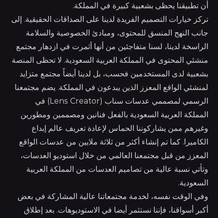
أن تطبيقنا يحظى بشعبية كبيرة في المملكة.
تركز خيارات التصميم الفريدة لدينا على الصداقات الحقيقية. إلى
جانب النهج المنسق للمحتوى، ومبادئ الخصوصية والسلامة
الراسخة لدينا، لسنا متفاجئين من أنها أثمرت في ازدهار مجتمع
منشئي المحتوى في المملكة العربية السعودية. لا تحظى المنصة
بشعبية لدى المستخدمين فحسب، بل لدينا أيضاً مجتمع متزايد
لمنشئي الواقع المعزز الذين يبدعون في المملكة. يضم مجتمعنا
الرسمي لمصممي عدسات سناب (Lens Creator) في
المملكة العربية السعودية بالفعل فنانين ومصممين ومطورين
وغيرهم ممن يشاركوننا الحماس لإعادة تعريف عالم إبداع
الكاميرا. كما تم إنشاء أكثر من ثلاثة ملايين من عدسات الواقع
المعزز من قبل مجتمعنا العالمي من خلال استوديو العدسات،
وتأتي نسبة عالية من تصاميم العدسات من المملكة العربية
السعودية.
وفي الوقت نفسه، لخدمة مجتمعاتنا عالية المشاركة في بعض
أكبر أسواقنا، فإننا نستثمر أيضا في الاستوديوهات. بعد إطلاق