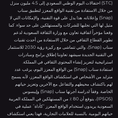
(STC) احتفالات اليوم الوطني السعودي إلى 4.5 مليون منزل
من خلال الاستفادة من تقنية الواقع المعزز لتطبيق سناب
(Snap) وإعلاناته. هذا يدل على قوة التقنية، والإمكانات التي لا
مثيل لها التي تجلبها للشركات والمستهلكين على حد سواء. كما
وقعنا مؤخراً اتفاقية تعاون مع وزارة الثقافة السعودية لدعم
تطوير القطاع الثقافي من خلال الاستفادة من أحدث تقنيات
سناب (Snap)، والتي تتماشى مع ركيزة رؤية 2030 للاستثمار
في التقنية الجديدة سيشهد تعاوننا إطلاق برامج ومبادرات
استراتيجية لتعزيز إنشاء المحتوى الثقافي في المملكة.
استفادة سناب (Snap) من الواقع المعزز اليوم، يرغب عدد
متزايد من الأشخاص في استكشاف الواقع المعزز، لأنه يسمح
لهم باكتشاف محيطهم والتفاعل مع الآخرين وتعزيز حياتهم
الخاصة. وفقاً لدراسة أجرتها سناب (Snap) وإيبسوس
(IPSOS)، يتوقع أن 80 ٪ من المستهلكين في المملكة العربية
السعودية يريدون استخدام الواقع المعزز “كأداة” عملية في
حياتهم اليومية. بالنسبة للعلامات التجارية، فهذا يعني استكشاف