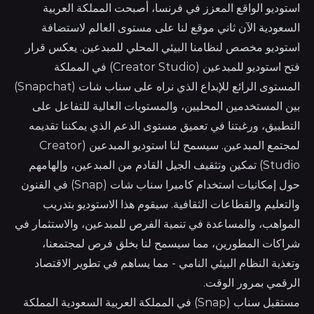
استوديو الواقع المعزز في فرنسا، أصبحت المملكة العربية
السعودية الآن ثاني موقع لنا على مستوى العالم لاستضافة
استوديو مخصص لنظامنا البيئي المحلي للمبدعين. يعكس قرار
فتح استوديو للمبدعين (Creator Studio) في المملكة
المستوى الرائع للإبداع الذي نراه على سناب شات (Snapchat)
بين المستخدمين المحليين، والمستويات العالية للتفاعل على
التطبيق، ورغبتنا في تعميق مستوى الدعم الذي يمكننا تقديمه
لمجتمع المبدعين. سيسمح لنا استوديو المبدعين (Creator
Studio) تمكين وتثقيف الجيل القادم من المبدعين، وإلهامهم
حول إمكانيات استخدام كاميرا سناب شات (Snap) في الفنون
والتعليم والقطاعات الثقافية. سيقوم هذا الاستوديو بتدريب
المواهب، والمساعدة في تنمية الفرص للمبدعين، والاستثمار في
شراكات المطورين، مما سيسمح لنا بخلق فرص لمجتمعنا،
وتغذية النظام البيئي النامي - مما يساهم في تطوير الاقتصاد
الرقمي بمرور الوقت.
مستقبل سناب (Snap) في المملكة العربية السعودية المملكة